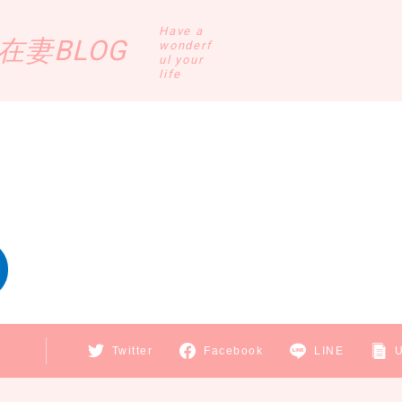
Have a
妻BLOG
wonderf
ul your
life
E
Twitter
Facebook
LINE