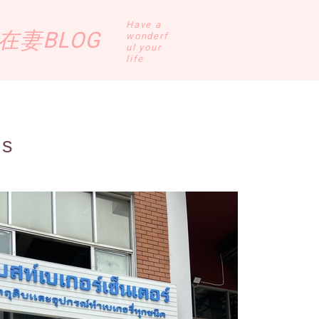
Have a
妻BLOG
wonderf
ul your
life
-s