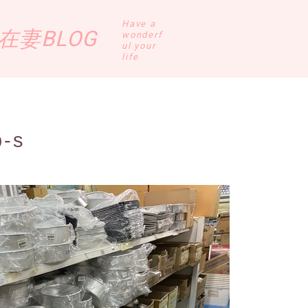
Have a
妻BLOG
wonderf
ul your
life
b-s