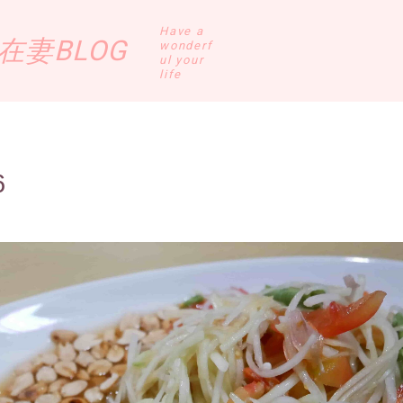
Have a
妻BLOG
wonderf
ul your
life
6