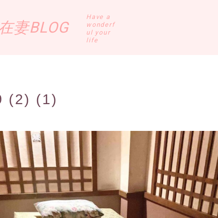
Have a
妻BLOG
wonderf
ul your
life
 (2) (1)