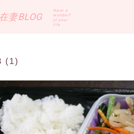
Have a
妻BLOG
wonderf
ul your
life
 (1)