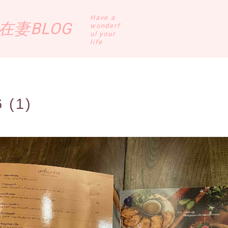
Have a
妻BLOG
wonderf
ul your
life
 (1)