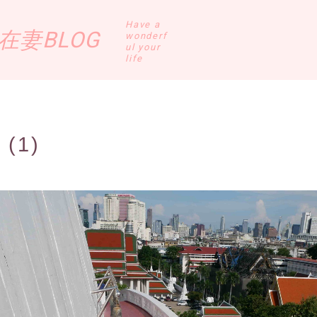
Have a
妻BLOG
wonderf
ul your
life
 (1)