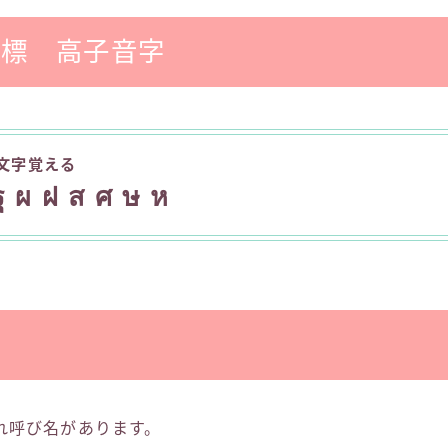
目標 高子音字
0文字覚える
ฐ ผ ฝ ส ศ ษ ห
れ呼び名があります。