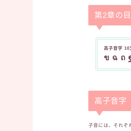
第2章の
高子音字 1
ข ฉ ถ 
高子音字
子音には、それぞ