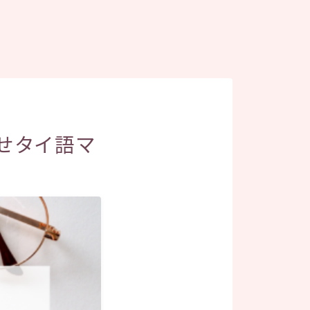
せタイ語マ