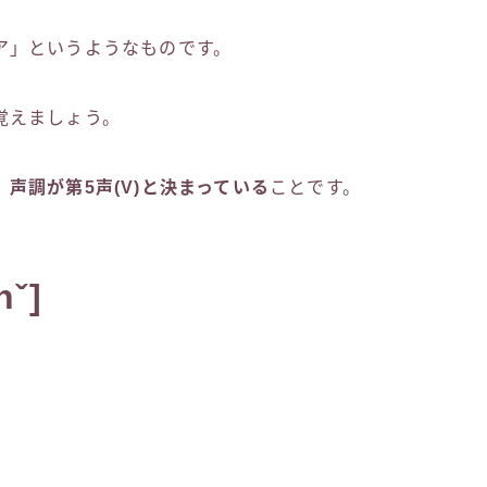
ア」というようなものです。
覚えましょう。
、
声調が第5声(V)と決まっている
ことです。
hˇ]