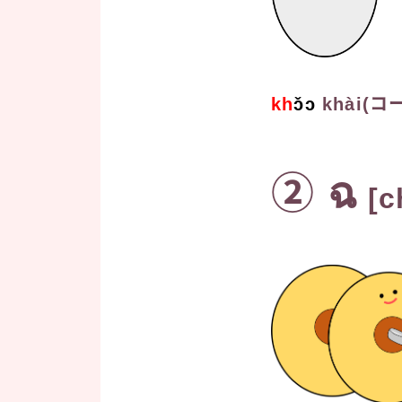
kh
ɔ̌ɔ
khài(
② ฉ
[c