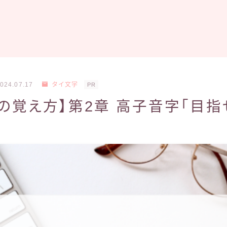
024.07.17
タイ文字
PR
の覚え方】第2章 高子音字「目指