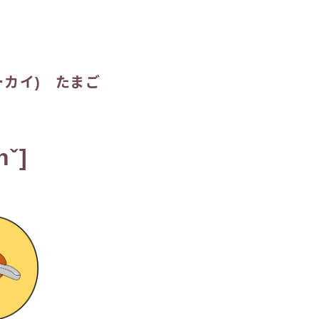
コーカイ) たまご
hˇ]