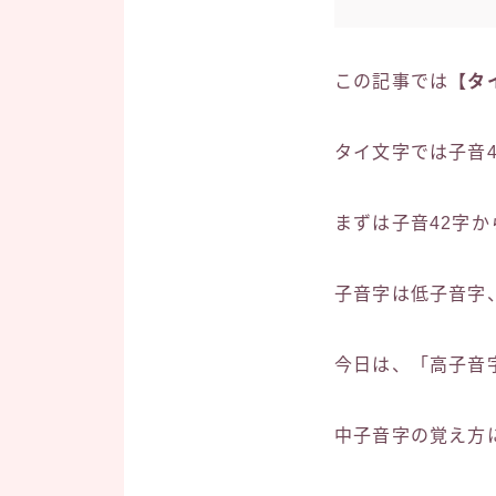
この記事では
【タ
タイ文字では子音
まずは子音42字か
子音字は低子音字
今日は、「高子音
中子音字の覚え方