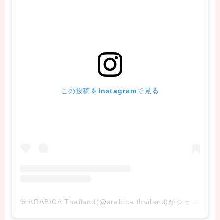
この投稿をInstagramで見る
% ΔRΔBICΔ Thailand(@arabica.thailand)がシェアした投稿