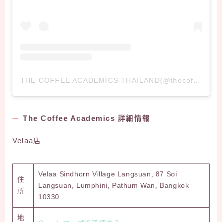
THE COFFEE ACADEMÏCS THAILAND(@thecoffeeacademicsth)がシェアした投稿
The Coffee Academics 詳細情報
Velaa店
Velaa Sindhorn Village Langsuan, 87 Soi
住
Langsuan, Lumphini, Pathum Wan, Bangkok
所
10330
地