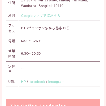
29 Sukhumvit 33 Alley, Khlong Tan Nuea,
住所
Watthana, Bangkok 10110
地図
Googleマップで確認する
アク
BTSプロンポン駅から徒歩12分
セス
電話
63-079-2691
営業
6:30～20:30
時間
定休
ー
日
URL
HP
/
facebook
/
instagram