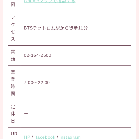
Googleマップで確認する
図
ア
ク
BTSチットロム駅から徒歩11分
セ
ス
電
02-164-2500
話
営
業
7:00～22:00
時
間
定
休
ー
日
UR
HP
/
facebook
/
instagram