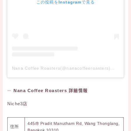
この投稿をInstagramで見る
Nana Coffee Roasters(@nanacoffeeroasters)がシェアした投稿
Nana Coffee Roasters 詳細情報
Niche3店
445/8 Pradit Manutham Rd, Wang Thonglang,
住所
Bangkok 10310