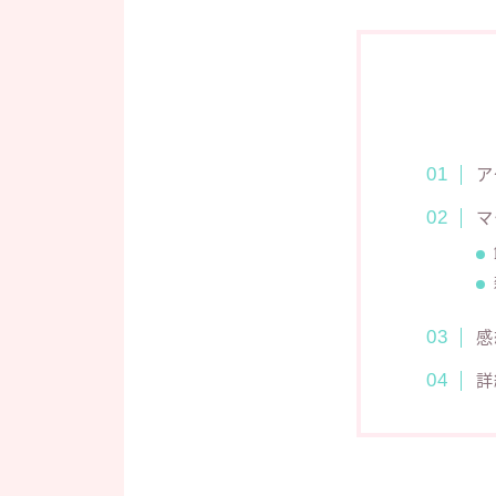
ア
マ
感
詳