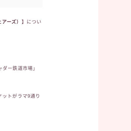
フェアーズ）】
につい
ャダー鉄道市場」
ケットがラマ9通り