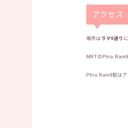
アクセス
場所は
ラマ9通り
MRTのPhra R
Phra Ram9