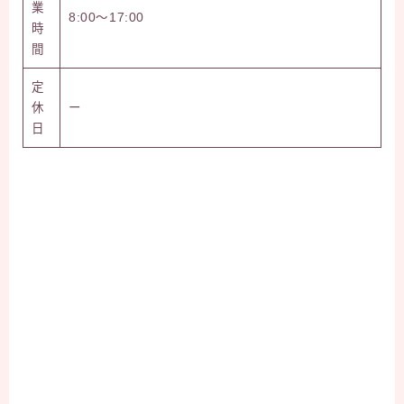
業
8:00～17:00
時
間
定
休
ー
日