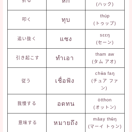
หัก
折る
(ハック)
thúp
ทุบ
叩く
(トゥップ)
sɛɛŋ
แซง
追い抜く
(セーン)
tham aw
ทำเอา
引き起こす
(タム アオ)
chʉ̂a faŋ
เชื่อฟัง
従う
(チュア ファ
ン)
òtthon
อดทน
我慢する
(オットン)
mǎay thʉ̌ŋ
หมายถึง
意味する
(マーイ トゥン)