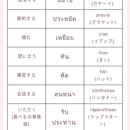
(カヤーイ)
prayàt
ประหยัด
節約する
(プラヤット)
yìap
เหยียบ
踏む
(イアップ)
than
ทัน
間に合う
(タン)
hàt
หัด
練習する
(ハット)
sǒnthánaa
สนทนา
会話する
(ソンタナー)
いただく
rápprathaan
รับ
(食べるの尊敬
(ラップラター
ประทาน
語)
ン)