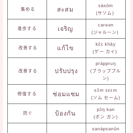
sàsǒm
สะสม
集める
(サソム)
carəən
เจริญ
進歩する
(ジャルーン)
kɛ̂ɛ khǎy
แก้ไข
改善する
(ゲー カイ)
pràppruŋ
ปรับปรุง
改善する
(プラッププル
ン)
sɔ̂m sɛɛm
ซ่อมแซม
修復する
(ソム セーム)
pɔ̂ŋ kan
ป้องกัน
防ぐ
(ポン ガン)
sanàpsanǔn