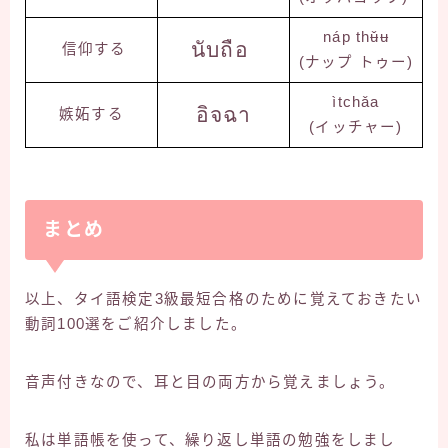
náp thʉ̌ʉ
นับถือ
信仰する
(ナップ トゥー)
ìtchǎa
อิจฉา
嫉妬する
(イッチャー)
まとめ
以上、タイ語検定3級最短合格のために覚えておきたい
動詞100選をご紹介しました。
音声付きなので、耳と目の両方から覚えましょう。
私は単語帳を使って、繰り返し単語の勉強をしまし