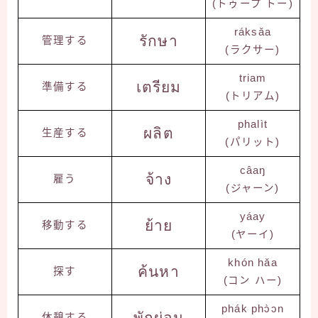
(トゥープ トー)
ráksǎa
รักษา
管理する
(ラクサー)
triam
เตรียม
準備する
(トリアム)
phalìt
ผลิต
生産する
(パリット)
câaŋ
จ้าง
雇う
(ジャーン)
yáay
ย้าย
移動する
(ヤーイ)
khón hǎa
ค้นหา
探す
(コン ハー)
phák phɔ̀ɔn
พักผ่อน
休憩する