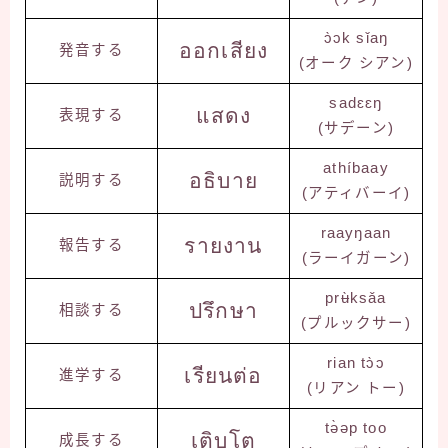
ɔ̀ɔk sǐaŋ
ออกเสียง
発音する
(オーク シアン)
sadɛɛŋ
แสดง
表現する
(サデーン)
athíbaay
อธิบาย
説明する
(アティバーイ)
raayŋaan
รายงาน
報告する
(ラーイガーン)
prʉ̀ksǎa
ปรึกษา
相談する
(プルックサー)
rian tɔ̀ɔ
เรียนต่อ
進学する
(リアン トー)
tə̀əp too
เติบโต
成長する