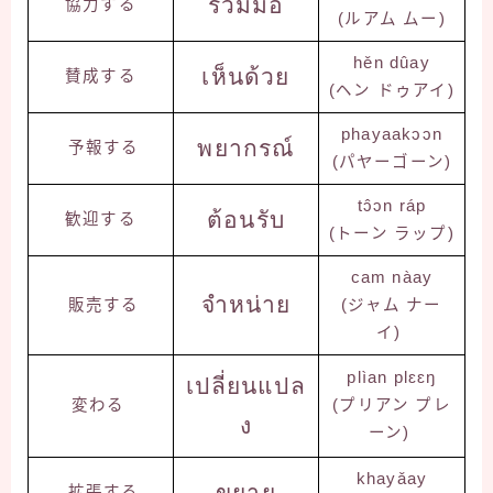
ร่วมมือ
協力する
(ルアム ムー)
hěn dûay
เห็นด้วย
賛成する
(ヘン ドゥアイ)
phayaakɔɔn
พยากรณ์
予報する
(パヤーゴーン)
tɔ̂ɔn ráp
ต้อนรับ
歓迎する
(トーン ラップ)
cam nàay
จำหน่าย
販売する
(ジャム ナー
イ)
plìan plɛɛŋ
เปลี่ยนแปล
変わる
(プリアン プレ
ง
ーン)
khayǎay
ขยาย
拡張する