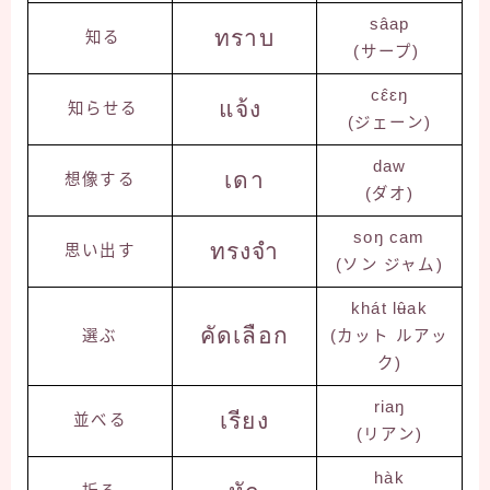
sâap
ทราบ
知る
(サープ)
cɛ̂ɛŋ
แจ้ง
知らせる
(ジェーン)
daw
เดา
想像する
(ダオ)
soŋ cam
ทรงจำ
思い出す
(ソン ジャム)
khát lʉ̂ak
คัดเลือก
選ぶ
(カット ルアッ
ク)
riaŋ
เรียง
並べる
(リアン)
hàk