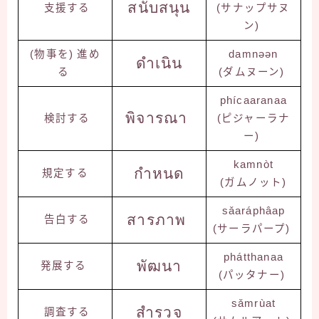
สนับสนุน
支援する
(サナップサヌ
ン)
(物事を) 進め
damnəən
ดำเนิน
る
(ダムヌーン)
phícaaranaa
พิจารณา
検討する
(ピジャーラナ
ー)
kamnòt
กำหนด
規定する
(ガムノット)
sǎaráphâap
สารภาพ
告白する
(サーラパープ)
phátthanaa
พัฒนา
発展する
(パッタナー)
sǎmrùat
สำรวจ
調査する