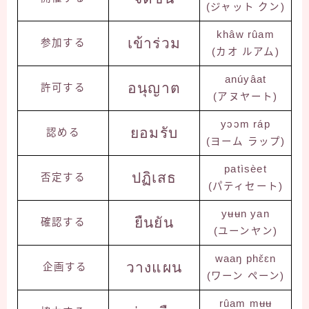
(ジャット クン)
khâw rûam
เข้าร่วม
参加する
(カオ ルアム)
anúyâat
อนุญาต
許可する
(アヌヤート)
yɔɔm ráp
ยอมรับ
認める
(ヨーム ラップ)
patìsèet
ปฏิเสธ
否定する
(パティセート)
yʉʉn yan
ยืนยัน
確認する
(ユーンヤン)
waaŋ phɛ̌ɛn
วางแผน
企画する
(ワーン ペーン)
rûam mʉʉ