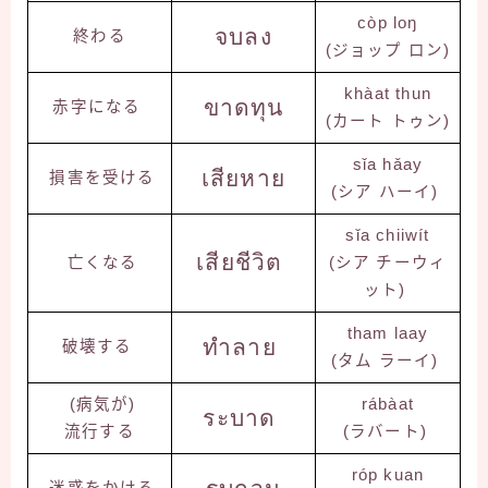
còp loŋ
จบลง
終わる
(ジョップ ロン)
khàat thun
ขาดทุน
赤字になる
(カート トゥン)
sǐa hǎay
เสียหาย
損害を受ける
(シア ハーイ)
sǐa chiiwít
เสียชีวิต
亡くなる
(シア チーウィ
ット)
tham laay
ทำลาย
破壊する
(タム ラーイ)
(病気が)
rábàat
ระบาด
流行する
(ラバート)
róp kuan
迷惑をかける