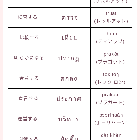
(サムルアット)
trùat
ตรวจ
検査する
(トゥルアット)
thîap
เทียบ
比較する
(ティアップ)
prakòt
ปรากฏ
明らかになる
(プラゴット)
tòk loŋ
ตกลง
合意する
(トック ロン)
prakàat
ประกาศ
宣言する
(プラガート)
bɔɔríhaǎn
บริหาร
運営する
(ボーリハーン)
càt khʉ̂n
จัดขึ้น
開催する