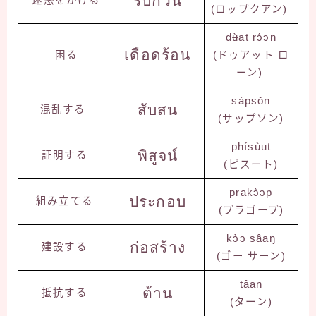
รบกวน
(ロップクアン)
dʉ̀at rɔ́ɔn
เดือดร้อน
困る
(ドゥアット ロ
ーン)
sàpsǒn
สับสน
混乱する
(サップソン)
phísùut
พิสูจน์
証明する
(ピスート)
prakɔ̀ɔp
ประกอบ
組み立てる
(プラゴープ)
kɔ̀ɔ sâaŋ
ก่อสร้าง
建設する
(ゴー サーン)
tâan
ต้าน
抵抗する
(ターン)