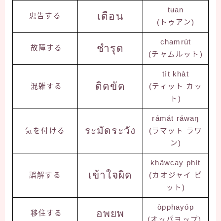
tʉan
เตือน
忠告する
(トゥアン)
chamrút
ชำรุด
故障する
(チャムルット)
tìt khàt
ติดขัด
混雑する
(ティット カッ
ト)
rámát ráwaŋ
ระมัดระวัง
気を付ける
(ラマット ラワ
ン)
khâwcay phìt
เข้าใจผิด
誤解する
(カオジャイ ピ
ット)
òpphayóp
อพยพ
移住する
(オッパヨップ)