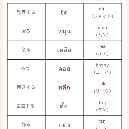
càt
จัด
整理する
(ジャット)
mǔn
หมุน
回る
(ムン)
lʉ̌a
เหลือ
余る
(ルア)
khɔɔy
คอย
待つ
(コーイ)
lìik
หลีก
回避する
(リーク)
tâŋ
ตั้ง
設置する
(タン)
tɛ̀ŋ
แต่ง
飾る
(テン)