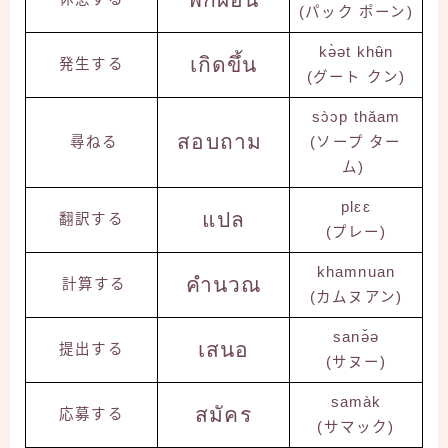
(パック ポーン)
kə̀ət khʉ̂n
เกิดขึ้น
発生する
(グート クン)
sɔ̀ɔp thǎam
สอบถาม
尋ねる
(ソープ ター
ム)
plɛɛ
แปล
翻訳する
(プレー)
khamnuan
คำนวณ
計算する
(カムヌアン)
sanə̌ə
เสนอ
提出する
(サヌー)
samàk
สมัคร
応募する
(サマック)