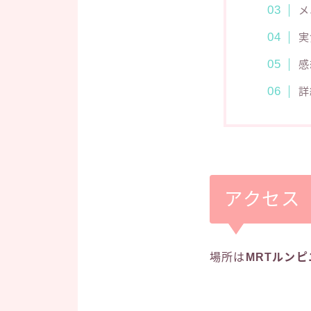
メ
実
感
詳
アクセス
場所は
MRTルン