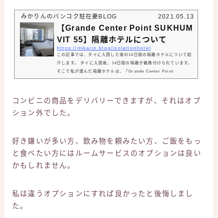
みかりんのバンコク駐在妻BLOG
2021.05.13
【Grande Center Point SUKHUM
VIT 55】隔離ホテルについて
https://mikarin.blog/isolationhotel
この記事では、タイに入国した後の14日間の隔離ホテルについて紹
介します。 タイに入国後、14日間の隔離が義務付けられています。
そこで私が選んだ隔離ホテルは、「Grande Center Point
SUKHUMVIT 55」です。
https://www.grandecentrepointsukhumvit55.com/ja/ 「Grande
Center Point SUKHUMVIT 55」を選んだ理由私の隔離ホテルの条
コンビニの商品をデリバリーできますが、それはオプ
件は大きく3つありました。条件を満たし、SNSでも評価が良かっ
ション外でした。
たので、このホテルに決めました。 1. ご飯が美味しい これは誰も
が第一優先することだと思います。隔離について調べ...
好き嫌いが多い方、飲み物を頼みたい方、ご飯をもっ
と食べたい方にはルームサービスのオプションは良い
かもしれません。
私は違うオプションにすれば良かったと後悔しまし
た。