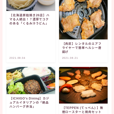
【北海道原始焼き26店】ハ
マる人続出！？濃厚でコク
のある「くるみ汁うどん」
【肉匠】レンタルのエアフ
ライヤーで簡単ヘルシー唐
揚げ
2021.09.04
2021.08.21
【ICHIGO’s Dining】カジ
ュアルイタリアンの「絶品
ハンバーグ弁当」
【TEPPEN (てっぺん) 】無
煙ロースターと焼肉セット